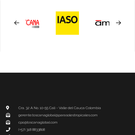
Cra. 32 A No. 10-55 Cali - Valle del Cauca Colombia
gerente.toscanaglobal@parasolestropicales.com
cpo@toscanaglobal.com
(+57) 318 8833808