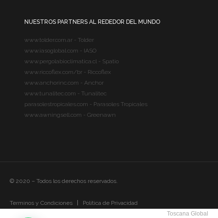
NUESTROS PARTNERS AL REDEDOR DEL MUNDO
www.tolder.com.ar - Tolder
www.iasoglobal.com - IASO
www.pergolabioclimatica.cl - Spatio
www.riccoflex.com/br - Riccoflex
www.anchorinc.com - Anchor
www.tunalitec.com - Tunalitec
parasolestropicales.com - Parasoles Tropicales
www.awningsell.com - Greenawn
© 2020 – Todos los derechos reservados.
Terminos y Condiciones
Política de Privacidad
Toscana Global