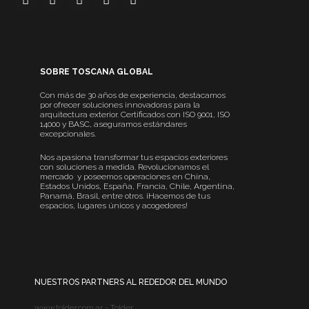
SOBRE TOSCANA GLOBAL
Con más de 30 años de experiencia, destacamos
por ofrecer soluciones innovadoras para la
arquitectura exterior. Certificados con ISO 9001, ISO
14000 y BASC, aseguramos estándares
excepcionales.
Nos apasiona transformar tus espacios exteriores
con soluciones a medida. Revolucionamos el
mercado y poseemos operaciones en China,
Estados Unidos, España, Francia, Chile, Argentina,
Panamá, Brasil, entre otros. ¡Hacemos de tus
espacios, lugares únicos y acogedores!
NUESTROS PARTNERS AL REDEDOR DEL MUNDO
www.tolder.com.ar - Tolder