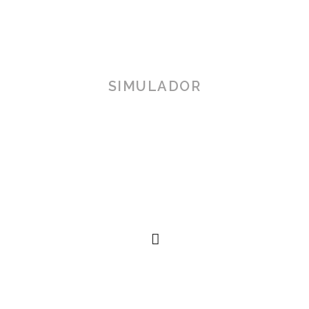
SIMULADOR
TOSCANA 3D
Herramienta de simulación 3D para productos reales,
simplificando procesos técnicos al alcance de la
mano.