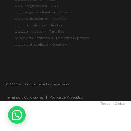
www.iasoglobal.com - IASO
www.pergolabioclimatica.cl - Spatio
www.riccoflex.com/br - Riccoflex
www.anchorinc.com - Anchor
www.tunalitec.com - Tunalitec
parasolestropicales.com - Parasoles Tropicales
www.awningsell.com - Greenawn
© 2020 – Todos los derechos reservados.
Terminos y Condiciones
Política de Privacidad
Toscana Global