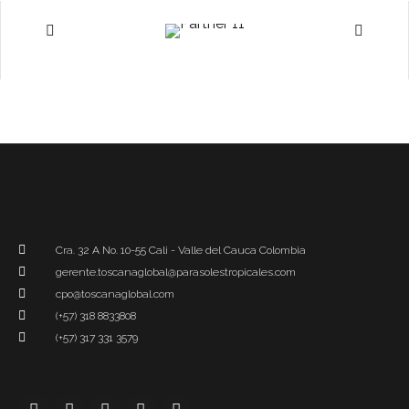
Cra. 32 A No. 10-55 Cali - Valle del Cauca Colombia
gerente.toscanaglobal@parasolestropicales.com
cpo@toscanaglobal.com
(+57) 318 8833808
(+57) 317 331 3579