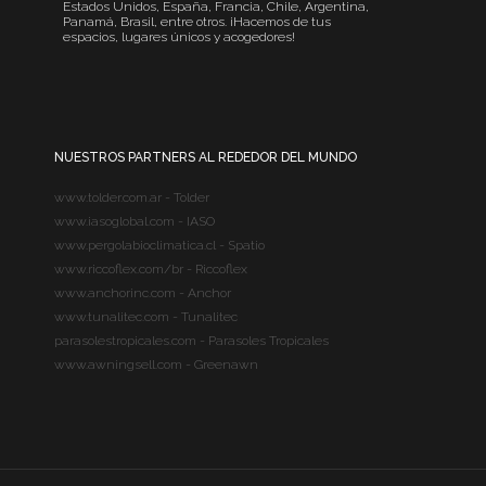
Estados Unidos, España, Francia, Chile, Argentina,
Panamá, Brasil, entre otros. ¡Hacemos de tus
espacios, lugares únicos y acogedores!
NUESTROS PARTNERS AL REDEDOR DEL MUNDO
www.tolder.com.ar - Tolder
www.iasoglobal.com - IASO
www.pergolabioclimatica.cl - Spatio
www.riccoflex.com/br - Riccoflex
www.anchorinc.com - Anchor
www.tunalitec.com - Tunalitec
parasolestropicales.com - Parasoles Tropicales
www.awningsell.com - Greenawn