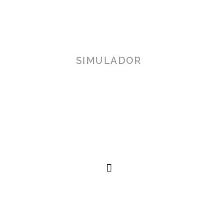
SIMULADOR
TOSCANA 3D
Herramienta de simulación 3D para productos reales,
simplificando procesos técnicos al alcance de la
mano.