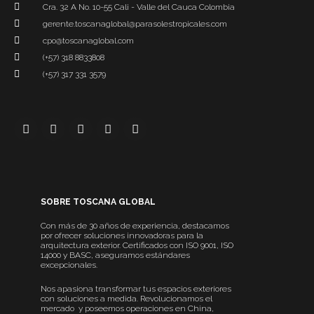
Cra. 32 A No. 10-55 Cali - Valle del Cauca Colombia
gerente.toscanaglobal@parasolestropicales.com
cpo@toscanaglobal.com
(+57) 318 8833808
(+57) 317 331 3579
SOBRE TOSCANA GLOBAL
Con más de 30 años de experiencia, destacamos
por ofrecer soluciones innovadoras para la
arquitectura exterior. Certificados con ISO 9001, ISO
14000 y BASC, aseguramos estándares
excepcionales.
Nos apasiona transformar tus espacios exteriores
con soluciones a medida. Revolucionamos el
mercado y poseemos operaciones en China,