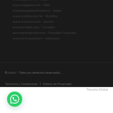
www.iasoglobal.com - IASO
www.pergolabioclimatica.cl - Spatio
www.riccoflex.com/br - Riccoflex
www.anchorinc.com - Anchor
www.tunalitec.com - Tunalitec
parasolestropicales.com - Parasoles Tropicales
www.awningsell.com - Greenawn
© 2020 – Todos los derechos reservados.
Terminos y Condiciones
Política de Privacidad
Toscana Global