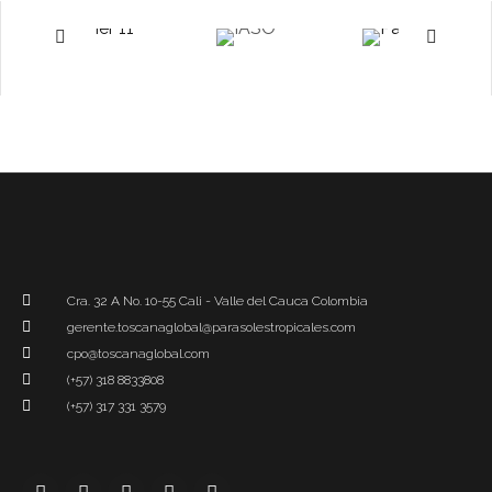
Cra. 32 A No. 10-55 Cali - Valle del Cauca Colombia
gerente.toscanaglobal@parasolestropicales.com
cpo@toscanaglobal.com
(+57) 318 8833808
(+57) 317 331 3579