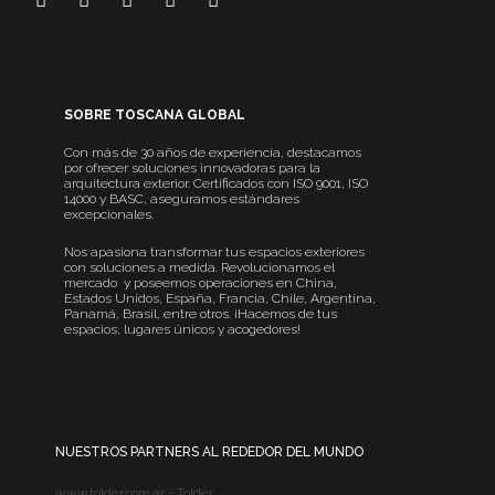
SOBRE TOSCANA GLOBAL
Con más de 30 años de experiencia, destacamos
por ofrecer soluciones innovadoras para la
arquitectura exterior. Certificados con ISO 9001, ISO
14000 y BASC, aseguramos estándares
excepcionales.
Nos apasiona transformar tus espacios exteriores
con soluciones a medida. Revolucionamos el
mercado y poseemos operaciones en China,
Estados Unidos, España, Francia, Chile, Argentina,
Panamá, Brasil, entre otros. ¡Hacemos de tus
espacios, lugares únicos y acogedores!
NUESTROS PARTNERS AL REDEDOR DEL MUNDO
www.tolder.com.ar - Tolder