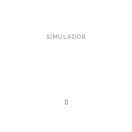
SIMULADOR
TOSCANA 3D
Herramienta de simulación 3D para productos reales,
simplificando procesos técnicos al alcance de la
mano.