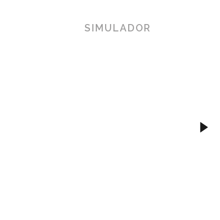
SIMULADOR
TOSCANA 3
Herramienta de simulación 3D para pr
simplificando procesos técnicos al al