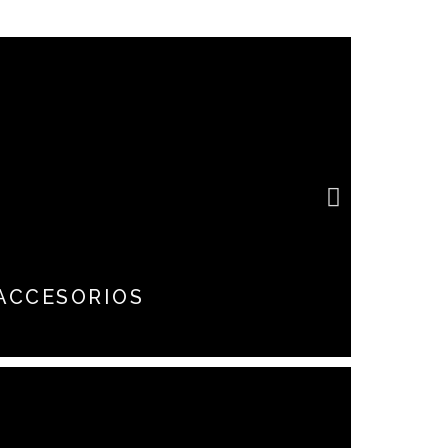
imientos para la protección
ACCESORIOS
do tipo y diferentes usos
 comerciales, los cuales
diseño a la medida pensando
ecesidades del cliente
Conoce más