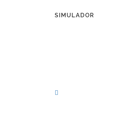
SIMULADOR
TOSCANA 3D
Herramienta de simulación 3D para produc
procesos técnicos al alcance de la mano.