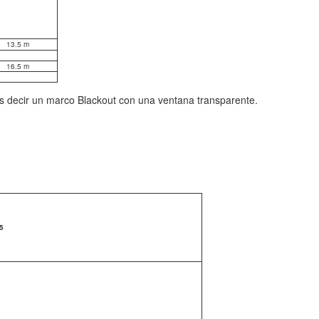
13.5 m
16.5 m
 es decir un marco Blackout con una ventana transparente.
5