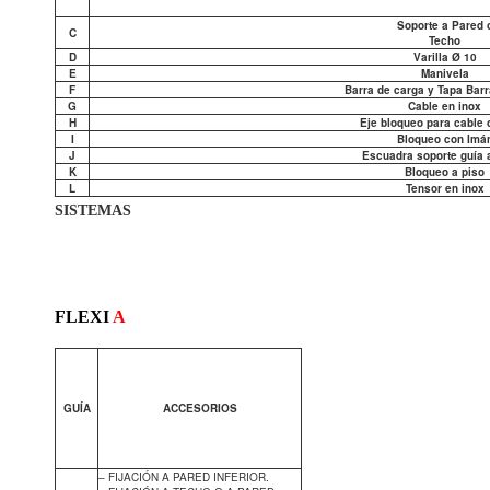
Soporte a Pared 
C
Techo
D
Varilla Ø 10
E
Manivela
F
Barra de carga y Tapa Barr
G
Cable en inox
H
Eje bloqueo para cable o
I
Bloqueo con Imá
J
Escuadra soporte guía 
K
Bloqueo a piso
L
Tensor en inox
SISTEMAS
FLEXI
A
GUÍA
ACCESORIOS
– FIJACIÓN A PARED INFERIOR.