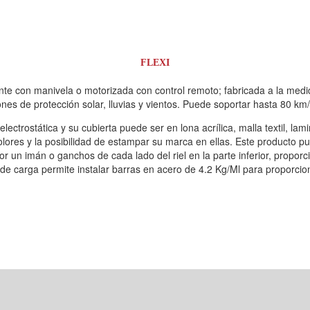
FLEXI
te con manivela o motorizada con control remoto; fabricada a la medi
nes de protección solar, lluvias y vientos. Puede soportar hasta 80 km/
lectrostática y su cubierta puede ser en lona acrílica, malla textil, l
 colores y la posibilidad de estampar su marca en ellas. Este producto 
ior un imán o ganchos de cada lado del riel en la parte inferior, propor
a de carga permite instalar barras en acero de 4.2 Kg/Ml para proporcio