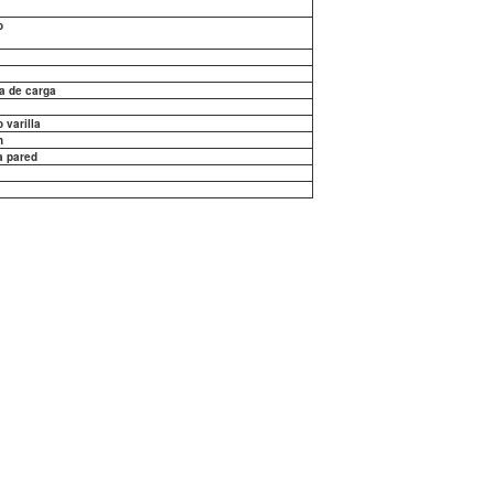
o
a de carga
 varilla
n
a pared