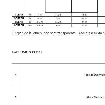
CLEAR
78
4 m
4.5 m
9 m
SCREEN
78
4 m
5 m
10 m
CLEAR
85
3.2 m
5.5 m
11 m
SCREEN
85
3.2 m
6 m
12 m
El tejido de la lona puede ser: transparente, Blackout o mixto
EXPLOSIÓN FLEXI
A
Tubo de Ø78 y Ø8
B
Motor Eléctrico