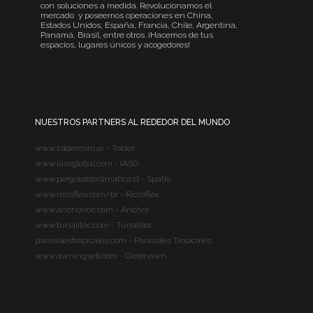
con soluciones a medida. Revolucionamos el
mercado y poseemos operaciones en China,
Estados Unidos, España, Francia, Chile, Argentina,
Panamá, Brasil, entre otros. ¡Hacemos de tus
espacios, lugares únicos y acogedores!
NUESTROS PARTNERS AL REDEDOR DEL MUNDO
www.tolder.com.ar - Tolder
www.iasoglobal.com - IASO
www.pergolabioclimatica.cl - Spatio
www.riccoflex.com/br - Riccoflex
www.anchorinc.com - Anchor
www.tunalitec.com - Tunalitec
parasolestropicales.com - Parasoles Tropicales
www.awningsell.com - Greenawn