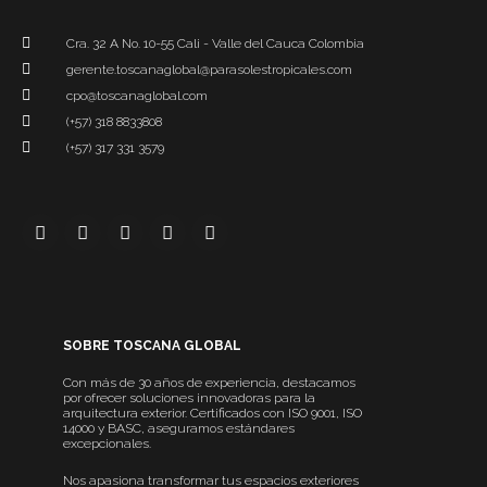
Cra. 32 A No. 10-55 Cali - Valle del Cauca Colombia
gerente.toscanaglobal@parasolestropicales.com
cpo@toscanaglobal.com
(+57) 318 8833808
(+57) 317 331 3579
SOBRE TOSCANA GLOBAL
Con más de 30 años de experiencia, destacamos
por ofrecer soluciones innovadoras para la
arquitectura exterior. Certificados con ISO 9001, ISO
14000 y BASC, aseguramos estándares
excepcionales.
Nos apasiona transformar tus espacios exteriores