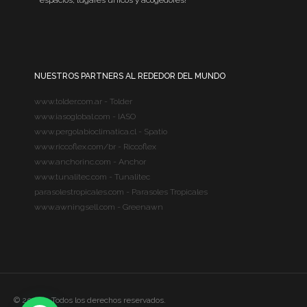
NUESTROS PARTNERS AL REDEDOR DEL MUNDO
www.tolder.com.ar - Tolder
www.iasoglobal.com - IASO
www.pergolabioclimatica.cl - Spatio
www.riccoflex.com/br - Riccoflex
www.anchorinc.com - Anchor
www.tunalitec.com - Tunalitec
parasolestropicales.com - Parasoles Tropicales
www.awningsell.com - Greenawn
© 2020 – Todos los derechos reservados.