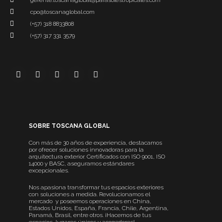
gerente.toscanaglobal@parasolestropicales.com
cpo@toscanaglobal.com
(+57) 318 8833808
(+57) 317 331 3579
SOBRE TOSCANA GLOBAL
Con más de 30 años de experiencia, destacamos
por ofrecer soluciones innovadoras para la
arquitectura exterior. Certificados con ISO 9001, ISO
14000 y BASC, aseguramos estándares
excepcionales.
Nos apasiona transformar tus espacios exteriores
con soluciones a medida. Revolucionamos el
mercado y poseemos operaciones en China,
Estados Unidos, España, Francia, Chile, Argentina,
Panamá, Brasil, entre otros. ¡Hacemos de tus
espacios, lugares únicos y acogedores!