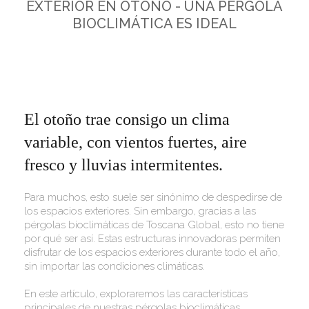
EXTERIOR EN OTOÑO - UNA PÉRGOLA
BIOCLIMÁTICA ES IDEAL
El otoño trae consigo un clima
variable, con vientos fuertes, aire
fresco y lluvias intermitentes.
Para muchos, esto suele ser sinónimo de despedirse de
los espacios exteriores. Sin embargo, gracias a las
pérgolas bioclimáticas de Toscana Global, esto no tiene
por qué ser así. Estas estructuras innovadoras permiten
disfrutar de los espacios exteriores durante todo el año,
sin importar las condiciones climáticas.
En este artículo, exploraremos las características
principales de nuestras pérgolas bioclimáticas,