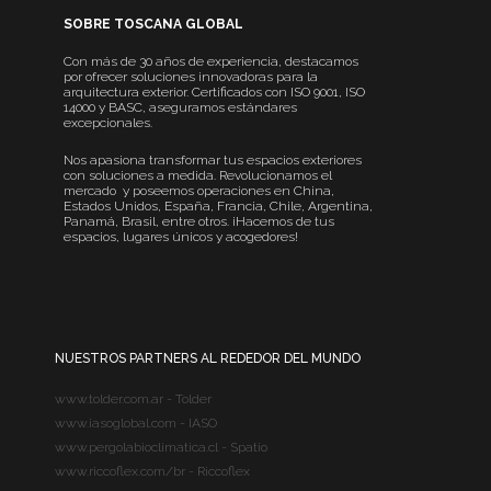
SOBRE TOSCANA GLOBAL
Con más de 30 años de experiencia, destacamos
por ofrecer soluciones innovadoras para la
arquitectura exterior. Certificados con ISO 9001, ISO
14000 y BASC, aseguramos estándares
excepcionales.
Nos apasiona transformar tus espacios exteriores
con soluciones a medida. Revolucionamos el
mercado y poseemos operaciones en China,
Estados Unidos, España, Francia, Chile, Argentina,
Panamá, Brasil, entre otros. ¡Hacemos de tus
espacios, lugares únicos y acogedores!
NUESTROS PARTNERS AL REDEDOR DEL MUNDO
www.tolder.com.ar - Tolder
www.iasoglobal.com - IASO
www.pergolabioclimatica.cl - Spatio
www.riccoflex.com/br - Riccoflex