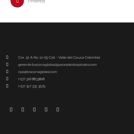
Pinterest
Cra. 32 A No. 10-55 Cali - Valle del Cauca Colombia
gerente.toscanaglobal@parasolestropicales.com
cpo@toscanaglobal.com
(+57) 318 8833808
(+57) 317 331 3579