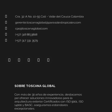
Cra. 32 A No. 10-55 Cali - Valle del Cauca Colombia
gerente.toscanaglobal@parasolestropicales.com
cpo@toscanaglobal.com
(+57) 318 8833808
(+57) 317 331 3579
SOBRE TOSCANA GLOBAL
Con más de 30 años de experiencia, destacamos
por ofrecer soluciones innovadoras para la
arquitectura exterior. Certificados con ISO 9001, ISO
14000 y BASC, aseguramos estándares
excepcionales.