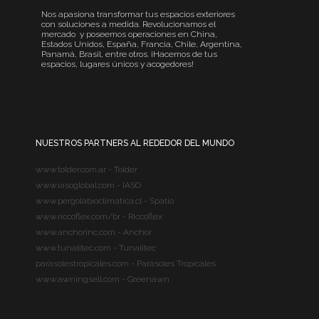
Nos apasiona transformar tus espacios exteriores
con soluciones a medida. Revolucionamos el
mercado y poseemos operaciones en China,
Estados Unidos, España, Francia, Chile, Argentina,
Panamá, Brasil, entre otros. ¡Hacemos de tus
espacios, lugares únicos y acogedores!
NUESTROS PARTNERS AL REDEDOR DEL MUNDO
www.tolder.com.ar - Tolder
www.iasoglobal.com - IASO
www.pergolabioclimatica.cl - Spatio
www.riccoflex.com/br - Riccoflex
www.anchorinc.com - Anchor
www.tunalitec.com - Tunalitec
parasolestropicales.com - Parasoles Tropicales
www.awningsell.com - Greenawn